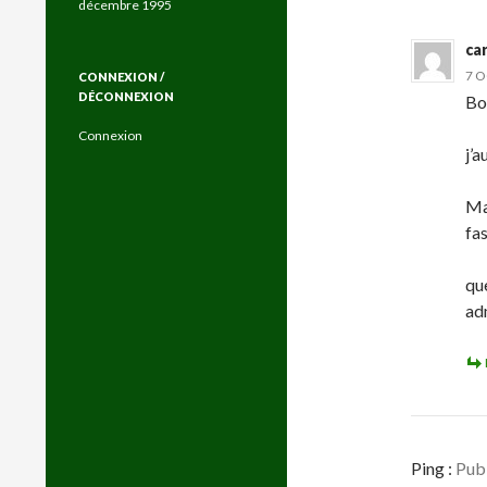
décembre 1995
ca
7 O
CONNEXION /
DÉCONNEXION
Bo
Connexion
j’a
Ma
fas
que
ad
Ping :
Publ