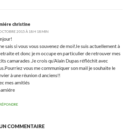
miére christine
OCTOBRE 2015 À 18 H 18 MIN
njour!
 ne sais si vous vous souvenez de moi!Je suis actuellement à
retraite et donc je m occupe en particulier de retrouver mes
tits camarades .Je crois qu’Alain Dupas réfléchit avec
us.Pourriez vous me communiquer son mail je souhaite le
vier à une réunion d anciens!!
ec mes amitiés
amiére
RÉPONDRE
 UN COMMENTAIRE