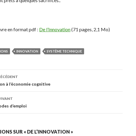
nt prêts à quelques sacrifices..
ivre en format pdf :
De l’Innovation
(71 pages, 2,1 Mo)
TIONS
INNOVATION
SYSTÈME TECHNIQUE
ation
RÉCÉDENT
on à l’économie cognitive
s
UIVANT
odes d’emploi
IONS SUR « DE L’INNOVATION »