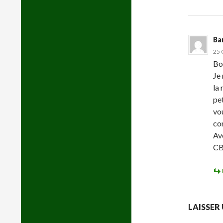
Ba
25 
Bo
Je
la 
pe
vo
con
Av
CB
LAISSER