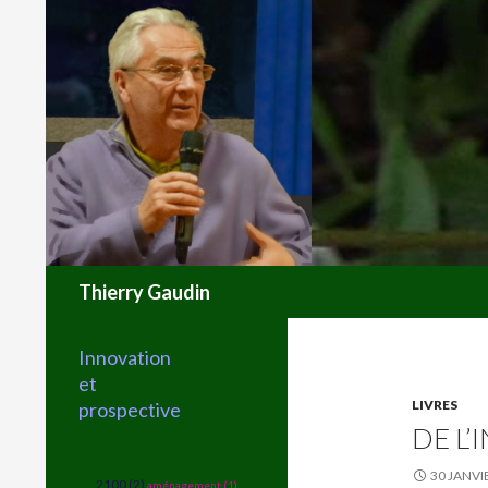
Recherche
Thierry Gaudin
Innovation
et
LIVRES
prospective
DE L
30 JANVI
2100 (2)
aménagement (1)