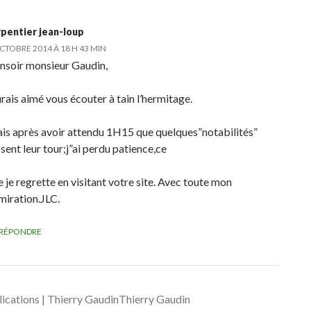
rpentier jean-loup
CTOBRE 2014 À 18 H 43 MIN
nsoir monsieur Gaudin,
urais aimé vous écouter à tain l’hermitage.
is après avoir attendu 1H15 que quelques”notabilités”
sent leur tour;j”ai perdu patience,ce
 je regrette en visitant votre site. Avec toute mon
miration.JLC.
RÉPONDRE
ications | Thierry GaudinThierry Gaudin