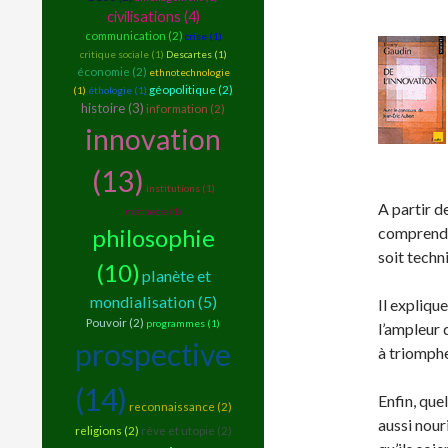
civilisations (4)
communication (2)
crise (1)
critique sociale (1)
Descartes (1)
économie (2)
ethnotechnologie
géopolitique (2)
(1)
éthologie (1)
histoire (3)
information (2)
innovation
(13)
institutions (1)
A partir d
méthode (1)
philosophie
comprendre
soit techn
(10)
planète et
mondialisation (5)
Il expliqu
Pouvoir (2)
programmes (1)
l’ampleur 
prospective
à triomphe
(14)
Enfin, quel
reconnaissance (2)
aussi nour
religions (2)
rêve et utopie (2)