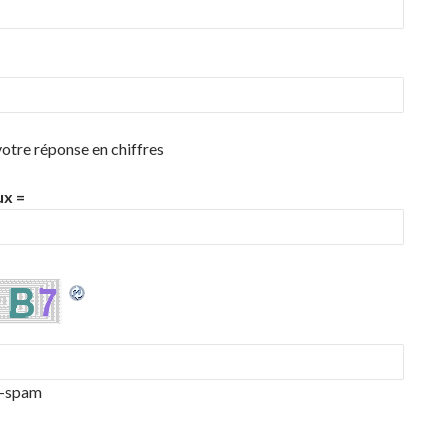
votre réponse en chiffres
ux =
i-spam