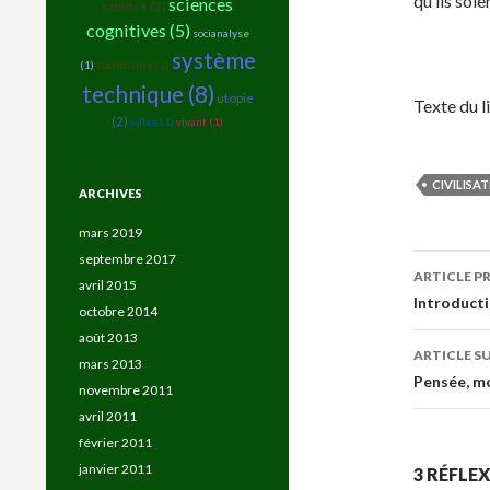
qu’ils soie
sciences
science (2)
cognitives (5)
socianalyse
système
(1)
spiritualité (1)
technique (8)
utopie
Texte du l
(2)
villes (1)
vivant (1)
CIVILISA
ARCHIVES
mars 2019
septembre 2017
Navig
ARTICLE P
avril 2015
des
Introducti
octobre 2014
article
août 2013
ARTICLE S
mars 2013
Pensée, m
novembre 2011
avril 2011
février 2011
janvier 2011
3 RÉFLEX