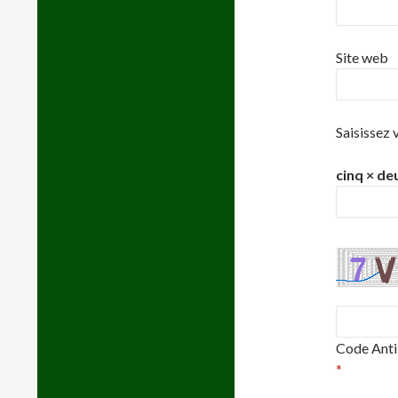
Site web
Saisissez 
cinq × de
Code Ant
*