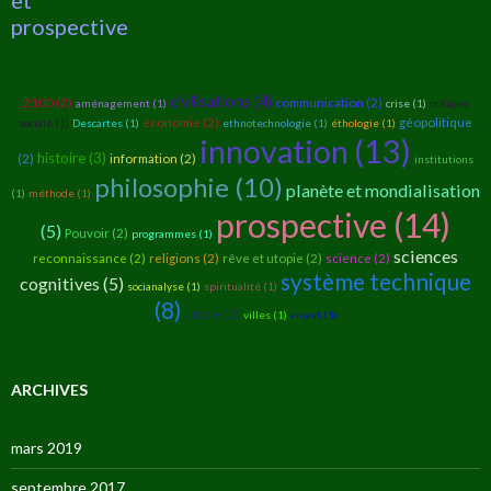
prospective
civilisations (4)
2100 (2)
communication (2)
aménagement (1)
crise (1)
critique
économie (2)
géopolitique
sociale (1)
Descartes (1)
ethnotechnologie (1)
éthologie (1)
innovation (13)
histoire (3)
(2)
information (2)
institutions
philosophie (10)
planète et mondialisation
(1)
méthode (1)
prospective (14)
(5)
Pouvoir (2)
programmes (1)
sciences
reconnaissance (2)
religions (2)
rêve et utopie (2)
science (2)
système technique
cognitives (5)
socianalyse (1)
spiritualité (1)
(8)
utopie (2)
villes (1)
vivant (1)
ARCHIVES
mars 2019
septembre 2017