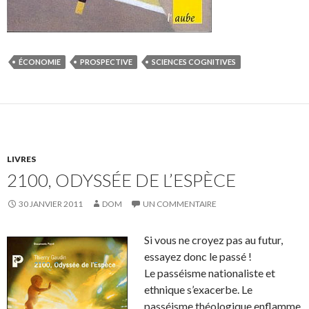
ÉCONOMIE
PROSPECTIVE
SCIENCES COGNITIVES
LIVRES
2100, ODYSSÉE DE L’ESPÈCE
30 JANVIER 2011
DOM
UN COMMENTAIRE
Si vous ne croyez pas au futur,
essayez donc le passé !
Le passéisme nationaliste et
ethnique s’exacerbe. Le
passéisme théologique enflamme