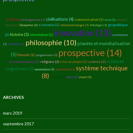
civilisations (4)
2100 (2)
communication (2)
aménagement (1)
crise (1)
critique
économie (2)
géopolitique
sociale (1)
Descartes (1)
ethnotechnologie (1)
éthologie (1)
innovation (13)
histoire (3)
(2)
information (2)
institutions
philosophie (10)
planète et mondialisation
(1)
méthode (1)
prospective (14)
(5)
Pouvoir (2)
programmes (1)
sciences
reconnaissance (2)
religions (2)
rêve et utopie (2)
science (2)
système technique
cognitives (5)
socianalyse (1)
spiritualité (1)
(8)
utopie (2)
villes (1)
vivant (1)
ARCHIVES
mars 2019
septembre 2017