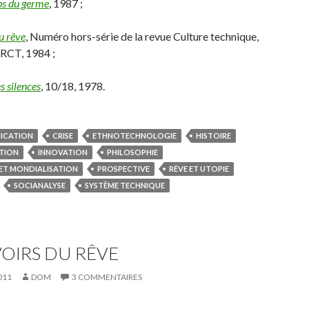
s du germe
, 1987 ;
u rêve
, Numéro hors-série de la revue Culture technique,
CRCT, 1984 ;
s silences
, 10/18, 1978.
ICATION
CRISE
ETHNOTECHNOLOGIE
HISTOIRE
TION
INNOVATION
PHILOSOPHIE
 ET MONDIALISATION
PROSPECTIVE
RÊVE ET UTOPIE
SOCIANALYSE
SYSTÈME TECHNIQUE
OIRS DU RÊVE
011
DOM
3 COMMENTAIRES