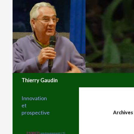
Recherche
Thierry Gaudin
Innovation
et
prospective
Archives 
2100 (2)
aménagement (1)