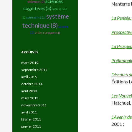
sciences
science (2)
Nanterre l
cognitives (5)
socianalyse
système
La Pensée,
(1)
spiritualité (1)
technique (8)
utopie
Prospective
(2)
villes (1)
vivant (1)
La Prospec
ARCHIVES
Préliminai
mars 2019
septembre 2017
Discours d
avril 2015
Éditions Le
octobre 2014
août 2013
Les Nouvel
mars 2013
Hatchuel, 
novembre 2011
avril 2011
L’Avenir de
février 2011
2001 ;
janvier 2011