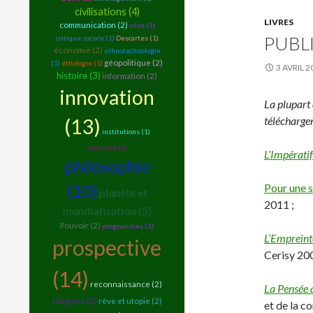
civilisations (4)
LIVRES
communication (2)
crise (1)
PUBL
critique sociale (1)
Descartes (1)
économie (2)
ethnotechnologie
géopolitique (2)
(1)
éthologie (1)
3 AVRIL 2
histoire (3)
information (2)
innovation
La plupart 
téléchargem
(13)
institutions (1)
méthode (1)
L’Impératif
philosophie
(10)
Pour une s
planète et
2011 ;
mondialisation (5)
Pouvoir (2)
programmes (1)
L’Empreint
prospective
Cerisy 200
(14)
reconnaissance (2)
La Pensée 
religions (2)
rêve et utopie (2)
et de la c