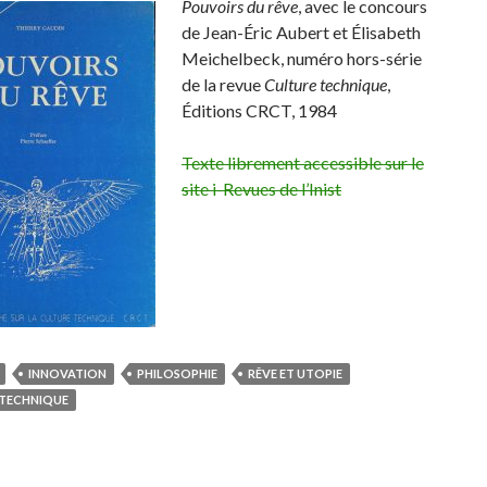
Pouvoirs du rêve
, avec le concours
de Jean-Éric Aubert et Élisabeth
Meichelbeck, numéro hors-série
de la revue
Culture technique
,
Éditions CRCT, 1984
Texte librement accessible sur le
site i-Revues de l’Inist
INNOVATION
PHILOSOPHIE
RÊVE ET UTOPIE
 TECHNIQUE