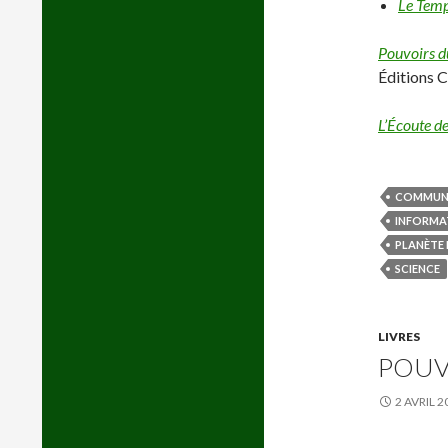
Le Temp
Pouvoirs d
Éditions 
L’Écoute de
COMMUN
INFORMA
PLANÈTE
SCIENCE
LIVRES
POUV
2 AVRIL 2