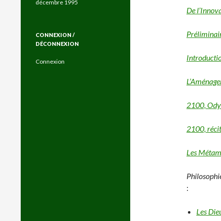
décembre 1995
De l’Innov
Préliminair
CONNEXION /
DÉCONNEXION
Introducti
Connexion
L’Aménagem
2100, Odys
2100, récit
Les Métamo
Philosophie
:
Les Die