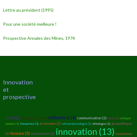
Lettre au président (1995)
Pour une société meilleure !
Prospective Annales des Mines, 1974
Innovation
et
prospective
civilisations (4)
2100 (2)
communication (2)
aménagement (1)
crise (1)
critique
économie (2)
géopolitique
sociale (1)
Descartes (1)
ethnotechnologie (1)
éthologie (1)
innovation (13)
histoire (3)
(2)
information (2)
institutions