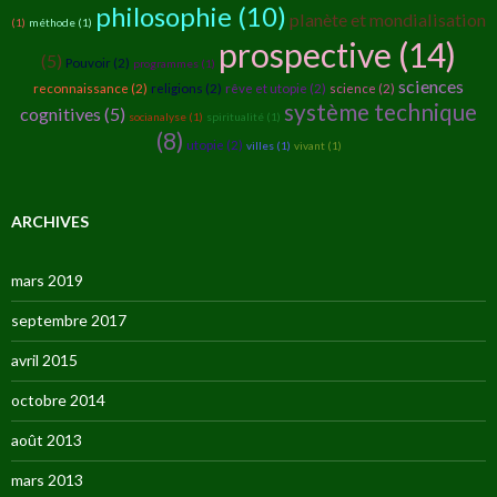
philosophie (10)
planète et mondialisation
(1)
méthode (1)
prospective (14)
(5)
Pouvoir (2)
programmes (1)
sciences
reconnaissance (2)
religions (2)
rêve et utopie (2)
science (2)
système technique
cognitives (5)
socianalyse (1)
spiritualité (1)
(8)
utopie (2)
villes (1)
vivant (1)
ARCHIVES
mars 2019
septembre 2017
avril 2015
octobre 2014
août 2013
mars 2013