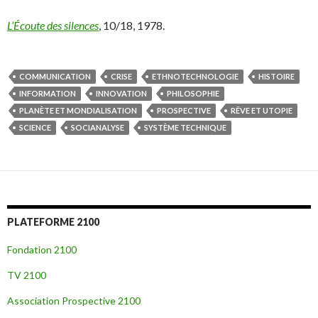
L’Écoute des silences
, 10/18, 1978.
COMMUNICATION
CRISE
ETHNOTECHNOLOGIE
HISTOIRE
INFORMATION
INNOVATION
PHILOSOPHIE
PLANÈTE ET MONDIALISATION
PROSPECTIVE
RÊVE ET UTOPIE
SCIENCE
SOCIANALYSE
SYSTÈME TECHNIQUE
PLATEFORME 2100
Fondation 2100
TV 2100
Association Prospective 2100