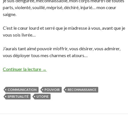
je suis défigurée, méconnaissable, mon corps meurtri de toutes
parts, violenté, souillé, méprisé, déchiré, injurié… mon cœur
saigne.
C’est le cœur lourd et serré que je m’adresse à vous, avant que je
vous sois livrée…
J’aurais tant aimé pouvoir m’offrir, vous désirer, vous admirer,
vous déployer tous mes charmes et atours…
Continuer la lecture
→
COMMUNICATION
POUVOIR
RECONNAISSANCE
SPIRITUALITÉ
UTOPIE