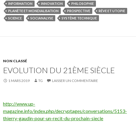
INFORMATION
INNOVATION
PHILOSOPHIE
PLANÈTE ET MONDIALISATION
PROSPECTIVE
RÊVE ET UTOPIE
SCIENCE
SOCIANALYSE
SYSTÈME TECHNIQUE
NON CLASSÉ
EVOLUTION DU 21ÈME SIÈCLE
1 MARS 2019
TG
LAISSER UN COMMENTAIRE
http://www.up-
magazine.info/index.php/decryptages/conversations/5153-
thierry-gaudin-pour-un-recit-du-prochain-siecle