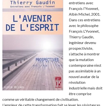
entretiens avec
François l’Yvonnet,
Albin Michel, 2001.
Dans ces entretiens
avec le philosophe
François L’Yvonnet,
Thierry Gaudin,
ingénieur devenu
prospectiviste,
s’attache à montrer
que la mutation
contemporaine n’est
pas assimilable à un
nouvel avatar de la
révolution
industrielle mais doit
être comprise
comme un véritable changement de civilisation.
L’ampleur de cette transformation fait se lever les résistances