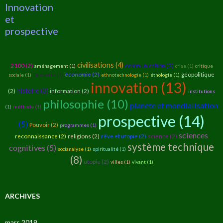
Innovation
et
prospective
civilisations (4)
2100 (2)
communication (2)
aménagement (1)
crise (1)
critique
économie (2)
géopolitique
sociale (1)
Descartes (1)
ethnotechnologie (1)
éthologie (1)
innovation (13)
histoire (3)
(2)
information (2)
institutions
philosophie (10)
planète et mondialisation
(1)
méthode (1)
prospective (14)
(5)
Pouvoir (2)
programmes (1)
sciences
reconnaissance (2)
religions (2)
rêve et utopie (2)
science (2)
système technique
cognitives (5)
socianalyse (1)
spiritualité (1)
(8)
utopie (2)
villes (1)
vivant (1)
ARCHIVES
mars 2019