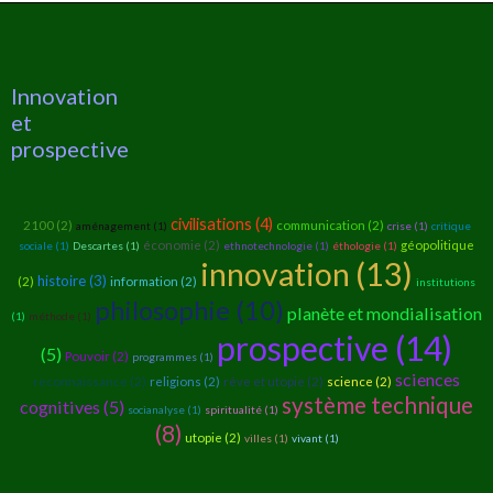
Innovation
et
prospective
civilisations (4)
2100 (2)
communication (2)
aménagement (1)
crise (1)
critique
économie (2)
géopolitique
sociale (1)
Descartes (1)
ethnotechnologie (1)
éthologie (1)
innovation (13)
histoire (3)
(2)
information (2)
institutions
philosophie (10)
planète et mondialisation
(1)
méthode (1)
prospective (14)
(5)
Pouvoir (2)
programmes (1)
sciences
reconnaissance (2)
religions (2)
rêve et utopie (2)
science (2)
système technique
cognitives (5)
socianalyse (1)
spiritualité (1)
(8)
utopie (2)
villes (1)
vivant (1)