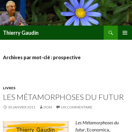
Recherche
Thierry Gaudin
ALLER
MENU
AU
PRINCI
CONTENU
Archives par mot-clé : prospective
LIVRES
LES MÉTAMORPHOSES DU FUTUR
30 JANVIER 2011
DOM
UN COMMENTAIRE
Les Métamorphoses du
futur
, Economica,