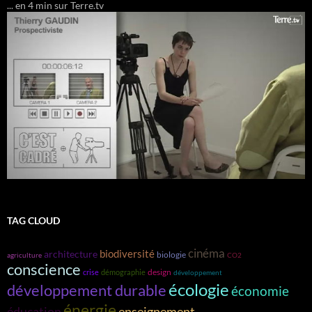
... en 4 min sur Terre.tv
TAG CLOUD
cinéma
biodiversité
architecture
biologie
agriculture
CO2
conscience
design
crise
démographie
développement
écologie
développement durable
économie
énergie
éducation
enseignement