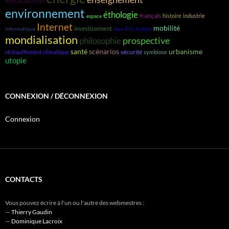
environnement
éthologie
français
histoire
industrie
espace
Internet
mobilité
investissement
informatique
Jean-Éric Aubert
mondialisation
prospective
philosophie
santé
scénarios
urbanisme
sécurité
réchauffement climatique
symbiose
utopie
CONNEXION / DÉCONNEXION
Connexion
CONTACTS
Vous pouvez écrire à l'un ou l'autre des webmestres :
—
Thierry Gaudin
—
Dominique Lacroix