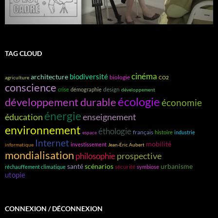
TAG CLOUD
cinéma
biodiversité
architecture
biologie
agriculture
CO2
conscience
design
crise
démographie
développement
écologie
développement durable
économie
énergie
éducation
enseignement
environnement
éthologie
français
histoire
industrie
espace
Internet
mobilité
investissement
informatique
Jean-Éric Aubert
mondialisation
prospective
philosophie
santé
scénarios
urbanisme
sécurité
réchauffement climatique
symbiose
utopie
CONNEXION / DÉCONNEXION