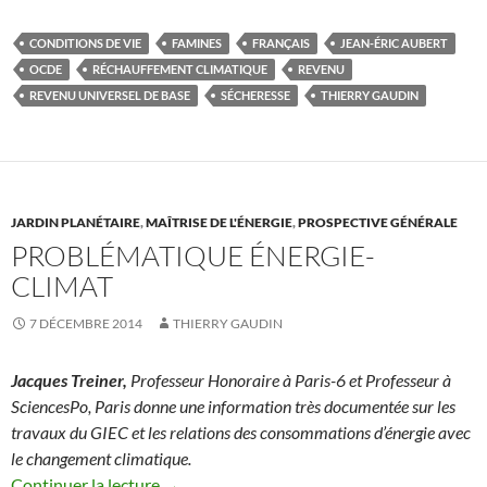
CONDITIONS DE VIE
FAMINES
FRANÇAIS
JEAN-ÉRIC AUBERT
OCDE
RÉCHAUFFEMENT CLIMATIQUE
REVENU
REVENU UNIVERSEL DE BASE
SÉCHERESSE
THIERRY GAUDIN
JARDIN PLANÉTAIRE
,
MAÎTRISE DE L'ÉNERGIE
,
PROSPECTIVE GÉNÉRALE
PROBLÉMATIQUE ÉNERGIE-
CLIMAT
7 DÉCEMBRE 2014
THIERRY GAUDIN
Jacques Treiner,
Professeur Honoraire à Paris-6 et Professeur à
SciencesPo, Paris donne une information très documentée sur les
travaux du GIEC et les relations des consommations d’énergie avec
le changement climatique.
Continuer la lecture
→