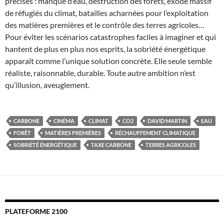
précises : manque d’eau, destruction des forêts, exode massif
de réfugiés du climat, batailles acharnées pour l’exploitation
des matières premières et le contrôle des terres agricoles…
Pour éviter les scénarios catastrophes faciles à imaginer et qui
hantent de plus en plus nos esprits, la sobriété énergétique
apparaît comme l’unique solution concrète. Elle seule semble
réaliste, raisonnable, durable. Toute autre ambition n’est
qu’illusion, aveuglement.
CARBONE
CINÉMA
CLIMAT
CO2
DAVID MARTIN
EAU
FORÊT
MATIÈRES PREMIÈRES
RÉCHAUFFEMENT CLIMATIQUE
SOBRIÉTÉ ÉNERGÉTIQUE
TAXE CARBONE
TERRES AGRICOLES
PLATEFORME 2100