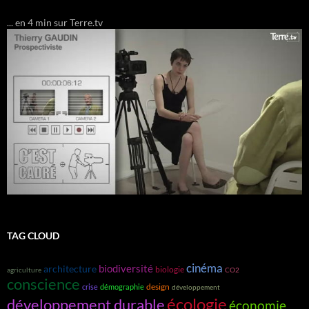
... en 4 min sur Terre.tv
TAG CLOUD
cinéma
biodiversité
architecture
biologie
agriculture
CO2
conscience
design
crise
démographie
développement
écologie
développement durable
économie