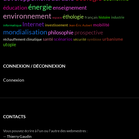
énergie
éducation
enseignement
environnement
éthologie
français
histoire
industrie
espace
Internet
mobilité
investissement
informatique
Jean-Éric Aubert
mondialisation
prospective
philosophie
santé
scénarios
urbanisme
sécurité
réchauffement climatique
symbiose
utopie
CONNEXION / DÉCONNEXION
Connexion
CONTACTS
Vous pouvez écrire à l'un ou l'autre des webmestres :
—
Thierry Gaudin