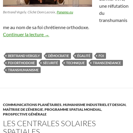
une réfutation
Bertrand Vegely. Cliché Dom Lacroix,
Panamo.eu
du
transhumanis
me au nom de sa foi chrétienne orthodoxe.
Continuer la lecture
→
BERTRAND VERGELY
DÉMOCRATIE
ÉGALITÉ
FOI
FOI ORTHODOXE
SÉCURITÉ
TECHNIQUE
TRANSCENDANCE
TRANSHUMANISME
COMMUNICATIONS PLANÉTAIRES
,
HUMANISME INDUSTRIEL ET DESIGN
,
MAÎTRISE DE L'ÉNERGIE
,
PROGRAMME SPATIAL MONDIAL
,
PROSPECTIVE GÉNÉRALE
LES CENTRALES SOLAIRES
SPATIALES