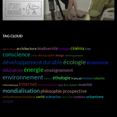
TAG CLOUD
cinéma
biodiversité
architecture
biologie
agriculture
CO2
conscience
design
crise
démographie
développement
écologie
développement durable
économie
énergie
éducation
enseignement
environnement
éthologie
français
histoire
industrie
espace
Internet
mobilité
investissement
informatique
Jean-Éric Aubert
mondialisation
prospective
philosophie
santé
scénarios
urbanisme
sécurité
réchauffement climatique
symbiose
utopie