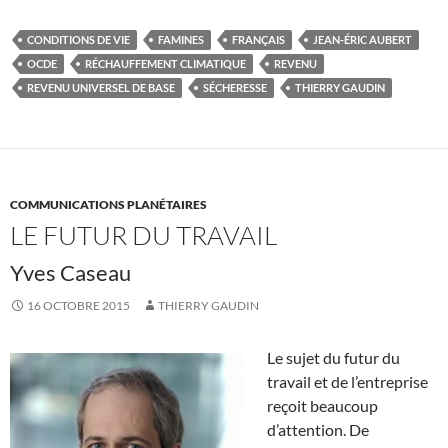
CONDITIONS DE VIE
FAMINES
FRANÇAIS
JEAN-ÉRIC AUBERT
OCDE
RÉCHAUFFEMENT CLIMATIQUE
REVENU
REVENU UNIVERSEL DE BASE
SÉCHERESSE
THIERRY GAUDIN
COMMUNICATIONS PLANÉTAIRES
LE FUTUR DU TRAVAIL
Yves Caseau
16 OCTOBRE 2015
THIERRY GAUDIN
Le sujet du futur du
travail et de l’entreprise
reçoit beaucoup
d’attention. De