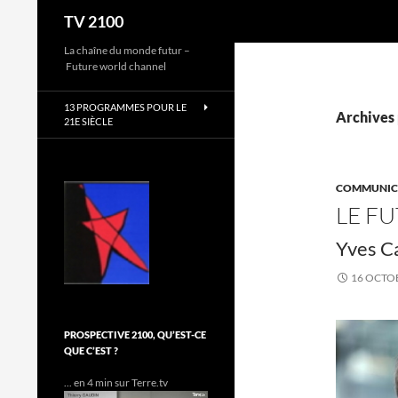
Recherche
TV 2100
Aller
La chaîne du monde futur –
Future world channel
au
contenu
13 PROGRAMMES POUR LE
Archives 
21E SIÈCLE
COMMUNICA
LE F
Yves C
16 OCTO
PROSPECTIVE 2100, QU’EST-CE
QUE C’EST ?
... en 4 min sur Terre.tv