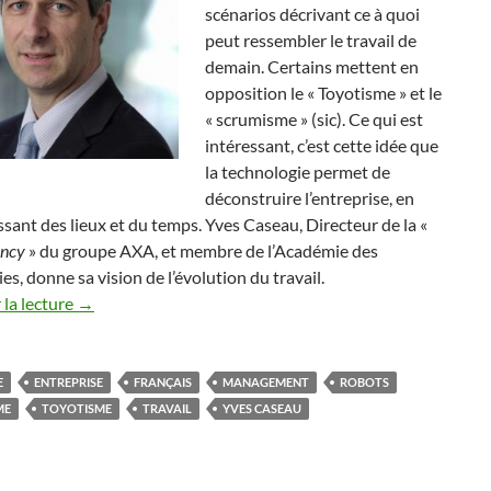
scénarios décrivant ce à quoi
peut ressembler le travail de
demain. Certains mettent en
opposition le « Toyotisme » et le
« scrumisme » (sic). Ce qui est
intéressant, c’est cette idée que
la technologie permet de
déconstruire l’entreprise, en
issant des lieux et du temps. Yves Caseau, Directeur de la «
ency
» du groupe AXA, et membre de l’Académie des
es, donne sa vision de l’évolution du travail.
la lecture
→
E
ENTREPRISE
FRANÇAIS
MANAGEMENT
ROBOTS
ME
TOYOTISME
TRAVAIL
YVES CASEAU