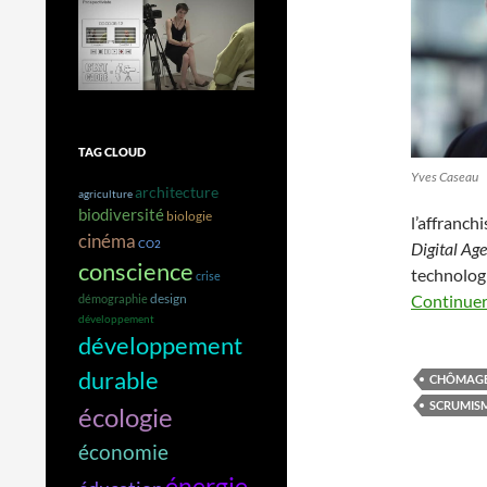
TAG CLOUD
Yves Caseau
architecture
agriculture
biodiversité
biologie
l’affranch
cinéma
CO2
Digital Ag
conscience
technologi
crise
design
Continuer 
démographie
développement
développement
durable
CHÔMAG
SCRUMIS
écologie
économie
énergie