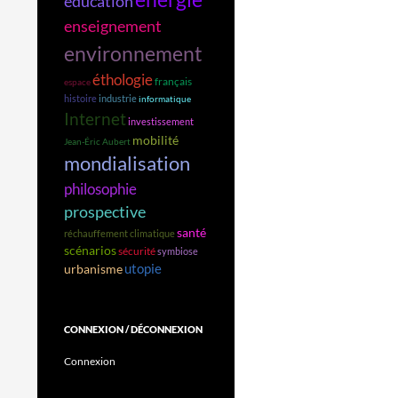
éducation
enseignement
environnement
éthologie
français
espace
histoire
industrie
informatique
Internet
investissement
mobilité
Jean-Éric Aubert
mondialisation
philosophie
prospective
santé
réchauffement climatique
scénarios
sécurité
symbiose
utopie
urbanisme
CONNEXION / DÉCONNEXION
Connexion