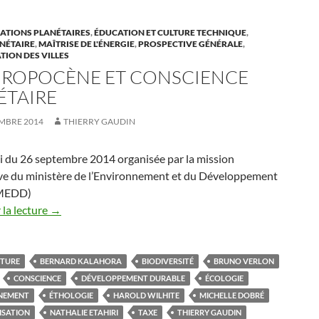
TIONS PLANÉTAIRES
,
ÉDUCATION ET CULTURE TECHNIQUE
,
NÉTAIRE
,
MAÎTRISE DE L'ÉNERGIE
,
PROSPECTIVE GÉNÉRALE
,
ION DES VILLES
ROPOCÈNE ET CONSCIENCE
ÉTAIRE
EMBRE 2014
THIERRY GAUDIN
i du 26 septembre 2014 organisée par la mission
ve du ministère de l’Environnement et du Développement
(MEDD)
la lecture
→
CTURE
BERNARD KALAHORA
BIODIVERSITÉ
BRUNO VERLON
CONSCIENCE
DÉVELOPPEMENT DURABLE
ÉCOLOGIE
NEMENT
ÉTHOLOGIE
HAROLD WILHITE
MICHELLE DOBRÉ
ISATION
NATHALIE ETAHIRI
TAXE
THIERRY GAUDIN