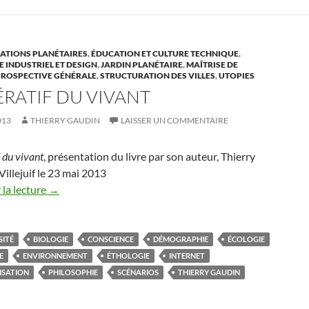
TIONS PLANÉTAIRES
,
ÉDUCATION ET CULTURE TECHNIQUE
,
 INDUSTRIEL ET DESIGN
,
JARDIN PLANÉTAIRE
,
MAÎTRISE DE
PROSPECTIVE GÉNÉRALE
,
STRUCTURATION DES VILLES
,
UTOPIES
ÉRATIF DU VIVANT
013
THIERRY GAUDIN
LAISSER UN COMMENTAIRE
 du vivant
, présentation du livre par son auteur, Thierry
Villejuif le 23 mai 2013
la lecture
→
SITÉ
BIOLOGIE
CONSCIENCE
DÉMOGRAPHIE
ÉCOLOGIE
E
ENVIRONNEMENT
ÉTHOLOGIE
INTERNET
ISATION
PHILOSOPHIE
SCÉNARIOS
THIERRY GAUDIN