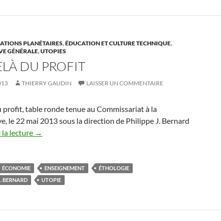
TIONS PLANÉTAIRES
,
ÉDUCATION ET CULTURE TECHNIQUE
,
VE GÉNÉRALE
,
UTOPIES
ELÀ DU PROFIT
013
THIERRY GAUDIN
LAISSER UN COMMENTAIRE
 profit, table ronde tenue au Commissariat à la
e, le 22 mai 2013 sous la direction de Philippe J. Bernard
la lecture
→
ÉCONOMIE
ENSEIGNEMENT
ÉTHOLOGIE
J. BERNARD
UTOPIE