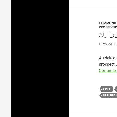
COMMUNICA
PROSPECTI
AU D
25 MAI 2
Au delà du
prospectiv
Continuer 
CRISE
PHILIPPE 