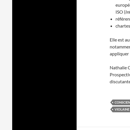
europé
ISO (
In
référen
chartes
Elle est a
notamment
appliquer
Nathalie C
Prospectiv
discutant
CONSCIE
VIOLAINE