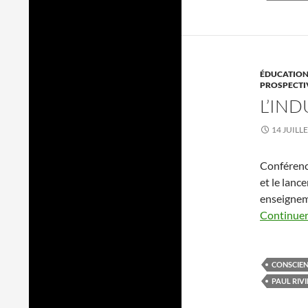
ÉDUCATION
PROSPECTI
L’IND
14 JUILL
Conférence
et le lanc
enseigneme
Continuer 
CONSCIE
PAUL RIVI