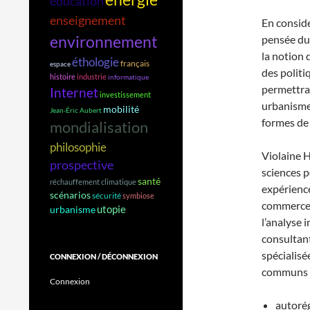
éducation
enseignement
En consid
environnement
pensée du
la notion 
éthologie
français
espace
des politi
histoire
industrie
informatique
permettra 
Internet
investissement
urbanisme,
mobilité
Jean-Éric Aubert
formes de
mondialisation
philosophie
Violaine H
prospective
sciences p
santé
réchauffement climatique
expérience
scénarios
sécurité
symbiose
commerce,
utopie
urbanisme
l’analyse 
consultant
spécialisée
CONNEXION / DÉCONNEXION
communs p
Connexion
autorég