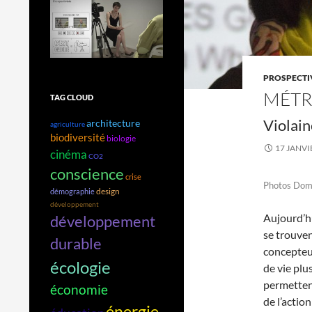
PROSPECTI
MÉTR
TAG CLOUD
Violai
architecture
agriculture
biodiversité
biologie
17 JANVI
cinéma
CO2
conscience
crise
Photos Dom
design
démographie
développement
Aujourd’hu
développement
se trouven
durable
concepteur
écologie
de vie plu
permettent
économie
de l’actio
énergie