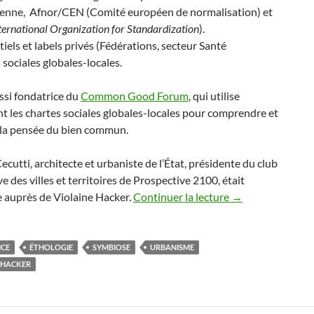
enne, Afnor/CEN (Comité européen de normalisation) et
ternational Organization for Standardization
).
tiels et labels privés (Fédérations, secteur Santé
 sociales globales-locales.
ussi fondatrice du
Common Good Forum
, qui utilise
 les chartes sociales globales-locales pour comprendre et
 la pensée du bien commun.
ecutti, architecte et urbaniste de l’État, présidente du club
e des villes et territoires de Prospective 2100, était
e auprès de Violaine Hacker.
Continuer la lecture
→
NCE
ÉTHOLOGIE
SYMBIOSE
URBANISME
 HACKER