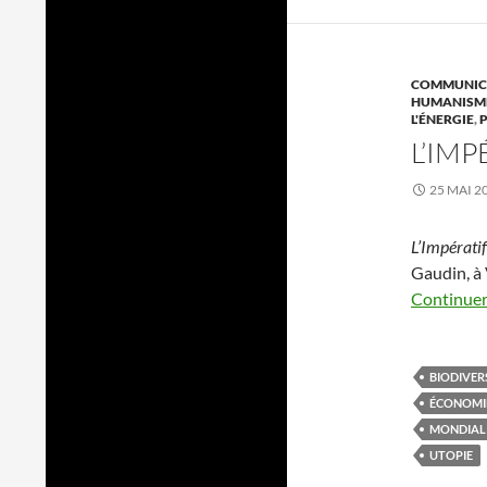
COMMUNICA
HUMANISME
L'ÉNERGIE
,
L’IMP
25 MAI 2
L’Impératif
Gaudin, à 
Continuer 
BIODIVER
ÉCONOMI
MONDIAL
UTOPIE