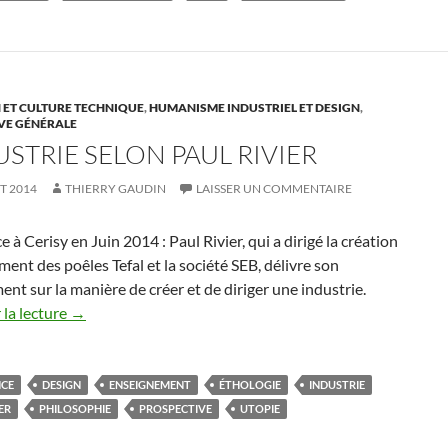
 ET CULTURE TECHNIQUE
,
HUMANISME INDUSTRIEL ET DESIGN
,
VE GÉNÉRALE
USTRIE SELON PAUL RIVIER
ET 2014
THIERRY GAUDIN
LAISSER UN COMMENTAIRE
 à Cerisy en Juin 2014 : Paul Rivier, qui a dirigé la création
ement des poêles Tefal et la société SEB, délivre son
nt sur la manière de créer et de diriger une industrie.
la lecture
→
NCE
DESIGN
ENSEIGNEMENT
ÉTHOLOGIE
INDUSTRIE
ER
PHILOSOPHIE
PROSPECTIVE
UTOPIE