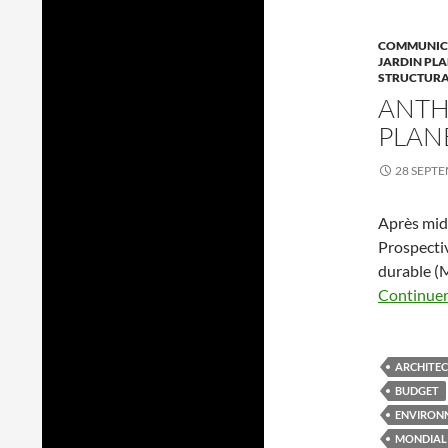
COMMUNICA
JARDIN PLA
STRUCTURAT
ANTH
PLAN
28 SEPT
Après mid
Prospecti
durable 
Continuer 
ARCHITE
BUDGET
ENVIRON
MONDIAL