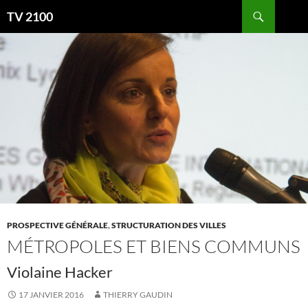
Aller
Recherche
TV 2100
au
contenu
PROSPECTIVE GÉNÉRALE
,
STRUCTURATION DES VILLES
MÉTROPOLES ET BIENS COMMUNS
Violaine Hacker
17 JANVIER 2016
THIERRY GAUDIN