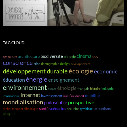
TAG CLOUD
cinéma
biodiversité
architecture
biologie
agriculture
CO2
conscience
design
crise
démographie
développement
écologie
développement durable
économie
énergie
éducation
enseignement
environnement
éthologie
français
histoire
industrie
espace
Internet
mobilité
investissement
informatique
Jean-Éric Aubert
mondialisation
prospective
philosophie
santé
scénarios
urbanisme
sécurité
réchauffement climatique
symbiose
utopie