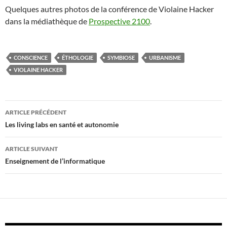
Quelques autres photos de la conférence de Violaine Hacker
dans la médiathèque de
Prospective 2100
.
CONSCIENCE
ÉTHOLOGIE
SYMBIOSE
URBANISME
VIOLAINE HACKER
Navigation
ARTICLE PRÉCÉDENT
des
Les living labs en santé et autonomie
articles
ARTICLE SUIVANT
Enseignement de l’informatique