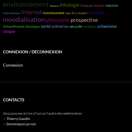
environnement
éthologie
français
histoire
industrie
espace
Internet
mobilité
investissement
informatique
Jean-Éric Aubert
mondialisation
prospective
philosophie
santé
scénarios
urbanisme
sécurité
réchauffement climatique
symbiose
utopie
CONNEXION / DÉCONNEXION
Connexion
CONTACTS
Vous pouvez écrire à l'un ou l'autre des webmestres :
—
Thierry Gaudin
—
Dominique Lacroix