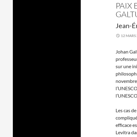
PAIX
GALT
Jean-É
12 MARS 
Johan Galt
professeur
sur une in
philosophi
novembre 2
l’UNESCO à
l’UNESCO
Les cas de
compliqués.
efficace e
Levitra da