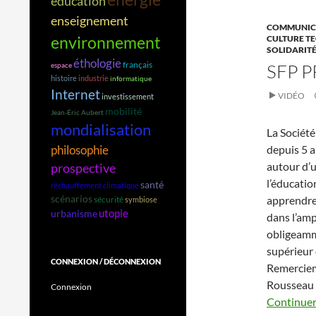
éducation
enseignement
COMMUNICA
environnement
CULTURE T
SOLIDARIT
éthologie
français
SFP 
espace
histoire
industrie
informatique
Internet
VIDÉO
investissement
mobilité
Jean-Éric Aubert
mondialisation
La Société
depuis 5 a
philosophie
autour d’u
prospective
l’éducatio
santé
réchauffement climatique
apprendre 
scénarios
sécurité
symbiose
utopie
urbanisme
dans l’am
obligeamme
supérieur 
CONNEXION / DÉCONNEXION
Remerciem
Rousseau p
Connexion
Continuer 