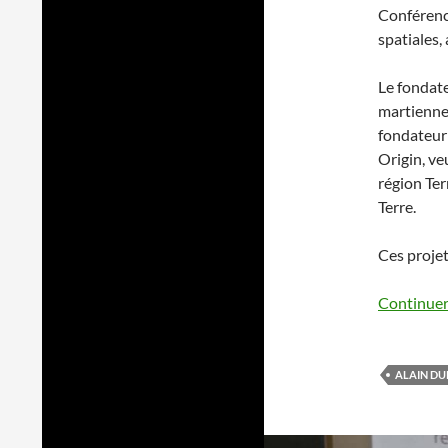
Conférenc
spatiales,
Le fondate
martienne 
fondateur 
Origin, ve
région Terr
Terre.
Ces projet
Continuer 
ALAIN DU