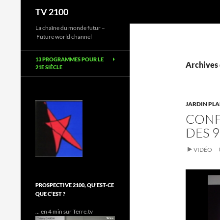
Recherche
TV 2100
Aller
La chaîne du monde futur –
Future world channel
au
contenu
13 PROGRAMMES POUR LE
Archives 
21E SIÈCLE
JARDIN PLA
CONF
DES 9
VIDÉO
PROSPECTIVE 2100, QU’EST-CE
QUE C’EST ?
... en 4 min sur Terre.tv