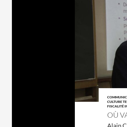
COMMUNICA
CULTURE T
FISCALITÉ 
OÙ VA
Alain 