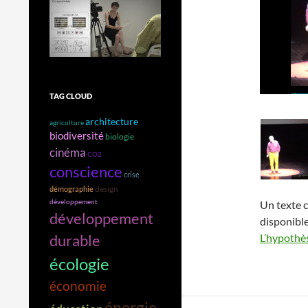
TAG CLOUD
architecture
agriculture
biodiversité
biologie
cinéma
CO2
conscience
crise
design
démographie
développement
Un texte 
développement
disponible
L’hypothès
durable
écologie
économie
énergie