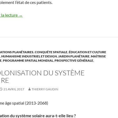
lement l’état de ces patients.
la lecture
→
TIONS PLANÉTAIRES
,
CONQUÊTE SPATIALE
,
ÉDUCATION ET CULTURE
,
HUMANISME INDUSTRIEL ET DESIGN
,
JARDIN PLANÉTAIRE
,
MAÎTRISE
E
,
PROGRAMME SPATIAL MONDIAL
,
PROSPECTIVE GÉNÉRALE
,
OLONISATION DU SYSTÈME
IRE
21 AVRIL 2017
THIERRY GAUDIN
me âge spatial (2013-2068)
ation du système solaire aura-t-elle lieu ?