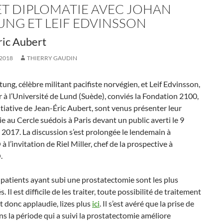
 ET DIPLOMATIE AVEC JOHAN
UNG ET LEIF EDVINSSON
ric Aubert
2018
THIERRY GAUDIN
ung, célèbre militant pacifiste norvégien, et Leif Edvinsson,
 à l’Université de Lund (Suède), conviés la Fondation 2100,
itiative de Jean-Éric Aubert, sont venus présenter leur
e au Cercle suédois à Paris devant un public averti le 9
017. La discussion s’est prolongée le lendemain à
 l’invitation de Riel Miller, chef de la prospective à
.
 patients ayant subi une prostatectomie sont les plus
 Il est difficile de les traiter, toute possibilité de traitement
st donc applaudie, lizes plus
ici
. Il s’est avéré que la prise de
ns la période qui a suivi la prostatectomie améliore