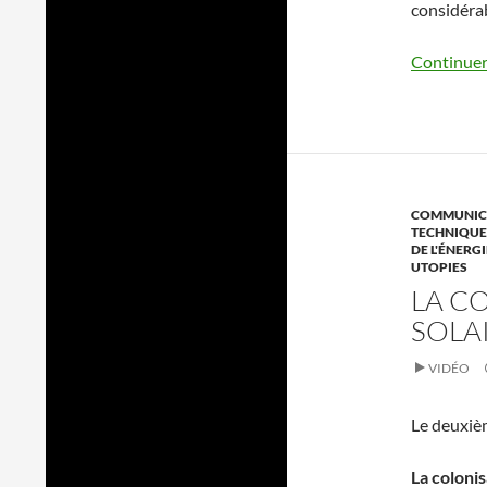
considérab
Continuer 
COMMUNICA
TECHNIQUE
DE L'ÉNERGI
UTOPIES
LA C
SOLA
VIDÉO
Le deuxiè
La colonis