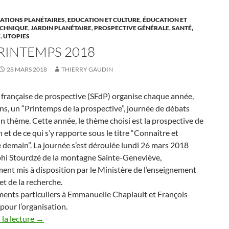
TIONS PLANÉTAIRES
,
EDUCATION ET CULTURE
,
ÉDUCATION ET
ECHNIQUE
,
JARDIN PLANÉTAIRE
,
PROSPECTIVE GÉNÉRALE
,
SANTÉ,
É
,
UTOPIES
PRINTEMPS 2018
28 MARS 2018
THIERRY GAUDIN
 française de prospective (SFdP) organise chaque année,
ns, un “Printemps de la prospective”, journée de débats
n thème. Cette année, le thème choisi est la prospective de
n et de ce qui s’y rapporte sous le titre “Connaître et
demain”. La journée s’est déroulée lundi 26 mars 2018
phi Stourdzé de la montagne Sainte-Geneviève,
nt mis à disposition par le Ministère de l’enseignement
et de la recherche.
ents particuliers à Emmanuelle Chaplault et François
our l’organisation.
la lecture
→