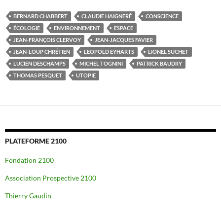
BERNARD CHABBERT
CLAUDIE HAIGNERÉ
CONSCIENCE
ÉCOLOGIE
ENVIRONNEMENT
ESPACE
JEAN-FRANÇOIS CLERVOY
JEAN-JACQUES FAVIER
JEAN-LOUP CHRÉTIEN
LEOPOLD EYHARTS
LIONEL SUCHET
LUCIEN DESCHAMPS
MICHEL TOGNINI
PATRICK BAUDRY
THOMAS PESQUET
UTOPIE
PLATEFORME 2100
Fondation 2100
Association Prospective 2100
Thierry Gaudin