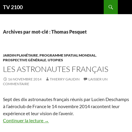
Aller
Recherche
TV 2100
au
contenu
Archives par mot-clé : Thomas Pesquet
JARDIN PLANÉTAIRE
,
PROGRAMME SPATIAL MONDIAL
,
PROSPECTIVE GÉNÉRALE
,
UTOPIES
LES ASTRONAUTES FRANÇAIS
16 NOVEMBRE 2014
THIERRY GAUDIN
LAISSER UN
COMMENTAIRE
Sept des dix astronautes français réunis par Lucien Deschamps
à l’aéroclub de France le 14 novembre 2014 racontent leur
expérience et leur vision de l’avenir.
Continuer la lecture
→