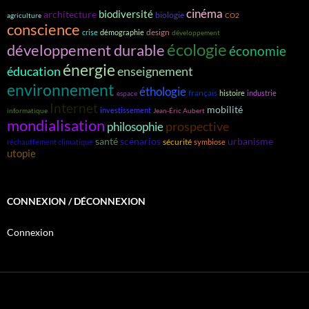
cinéma
biodiversité
architecture
biologie
agriculture
CO2
conscience
design
crise
démographie
développement
écologie
développement durable
économie
énergie
éducation
enseignement
environnement
éthologie
français
histoire
industrie
espace
Internet
mobilité
investissement
informatique
Jean-Éric Aubert
mondialisation
prospective
philosophie
santé
scénarios
urbanisme
sécurité
réchauffement climatique
symbiose
utopie
CONNEXION / DÉCONNEXION
Connexion