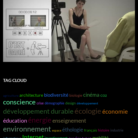
TAG CLOUD
cinéma
biodiversité
architecture
biologie
agriculture
CO2
conscience
design
crise
démographie
développement
écologie
développement durable
économie
énergie
éducation
enseignement
environnement
éthologie
français
histoire
industrie
espace
Internet
mobilité
investissement