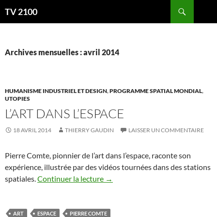
Aller
Recherche
TV 2100
au
contenu
Archives mensuelles : avril 2014
HUMANISME INDUSTRIEL ET DESIGN
,
PROGRAMME SPATIAL MONDIAL
,
UTOPIES
L’ART DANS L’ESPACE
18 AVRIL 2014
THIERRY GAUDIN
LAISSER UN COMMENTAIRE
Pierre Comte, pionnier de l’art dans l’espace, raconte son
expérience, illustrée par des vidéos tournées dans des stations
spatiales.
Continuer la lecture
→
ART
ESPACE
PIERRE COMTE