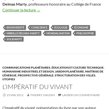
Delmas Marty
, professeure honoraire au Collège de France
Continuer la lecture
→
BIODIVERSITÉ
CONSCIENCE
ÉCOLOGIE
ÉCONOMIE
MIREILLE DELMAS-MARTY
MONDIALISATION
PHILOSOPHIE
SOLIDARITÉ
COMMUNICATIONS PLANÉTAIRES
,
ÉDUCATION ET CULTURE TECHNIQUE
,
HUMANISME INDUSTRIEL ET DESIGN
,
JARDIN PLANÉTAIRE
,
MAÎTRISE DE
L'ÉNERGIE
,
PROSPECTIVE GÉNÉRALE
,
STRUCTURATION DES VILLES
,
UTOPIES
L’IMPÉRATIF DU VIVANT
25 MAI 2013
THIERRY GAUDIN
LAISSER UN COMMENTAIRE
L’Impératif du vivant
, présentation du livre par son auteur,