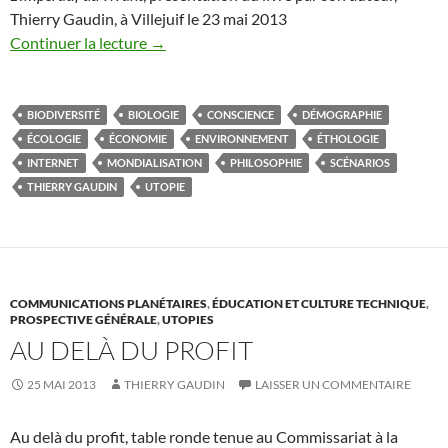
Thierry Gaudin, à Villejuif le 23 mai 2013
Continuer la lecture
→
BIODIVERSITÉ
BIOLOGIE
CONSCIENCE
DÉMOGRAPHIE
ÉCOLOGIE
ÉCONOMIE
ENVIRONNEMENT
ÉTHOLOGIE
INTERNET
MONDIALISATION
PHILOSOPHIE
SCÉNARIOS
THIERRY GAUDIN
UTOPIE
COMMUNICATIONS PLANÉTAIRES
,
ÉDUCATION ET CULTURE TECHNIQUE
,
PROSPECTIVE GÉNÉRALE
,
UTOPIES
AU DELÀ DU PROFIT
25 MAI 2013
THIERRY GAUDIN
LAISSER UN COMMENTAIRE
Au delà du profit, table ronde tenue au Commissariat à la