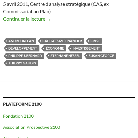
5 avril 2011, Centre d’analyse stratégique (CAS, ex
Commissariat au Plan)
Continuer la lecture
→
ANDRÉ ORLÉAN
CAPITALISME FINANCIER
CRISE
DÉVELOPPEMENT
ÉCONOMIE
INVESTISSEMENT
PHILIPPE J. BERNARD
STÉPHANE HESSEL
SUSAN GEORGE
THIERRY GAUDIN
PLATEFORME 2100
Fondation 2100
Association Prospective 2100