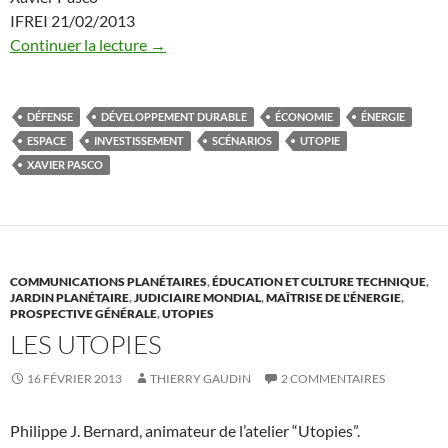
IFREI 21/02/2013
Continuer la lecture
→
DÉFENSE
DÉVELOPPEMENT DURABLE
ÉCONOMIE
ÉNERGIE
ESPACE
INVESTISSEMENT
SCÉNARIOS
UTOPIE
XAVIER PASCO
COMMUNICATIONS PLANÉTAIRES
,
ÉDUCATION ET CULTURE TECHNIQUE
,
JARDIN PLANÉTAIRE
,
JUDICIAIRE MONDIAL
,
MAÎTRISE DE L'ÉNERGIE
,
PROSPECTIVE GÉNÉRALE
,
UTOPIES
LES UTOPIES
16 FÉVRIER 2013
THIERRY GAUDIN
2 COMMENTAIRES
Philippe J. Bernard, animateur de l’atelier “Utopies”.