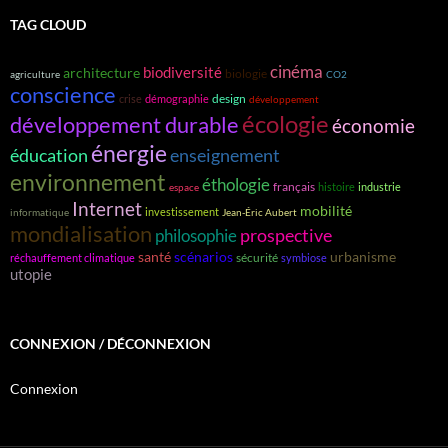
TAG CLOUD
cinéma
biodiversité
architecture
biologie
agriculture
CO2
conscience
design
crise
démographie
développement
écologie
développement durable
économie
énergie
éducation
enseignement
environnement
éthologie
français
histoire
industrie
espace
Internet
mobilité
investissement
informatique
Jean-Éric Aubert
mondialisation
prospective
philosophie
santé
scénarios
urbanisme
sécurité
réchauffement climatique
symbiose
utopie
CONNEXION / DÉCONNEXION
Connexion