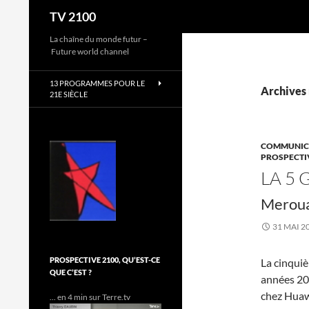
Recherche
TV 2100
Aller
La chaîne du monde futur –
Future world channel
au
contenu
13 PROGRAMMES POUR LE
Archives 
21E SIÈCLE
COMMUNICA
PROSPECTI
LA 5 
Merou
31 MAI 2
PROSPECTIVE 2100, QU’EST-CE
La cinqui
QUE C’EST ?
années 20
chez Huawe
... en 4 min sur Terre.tv