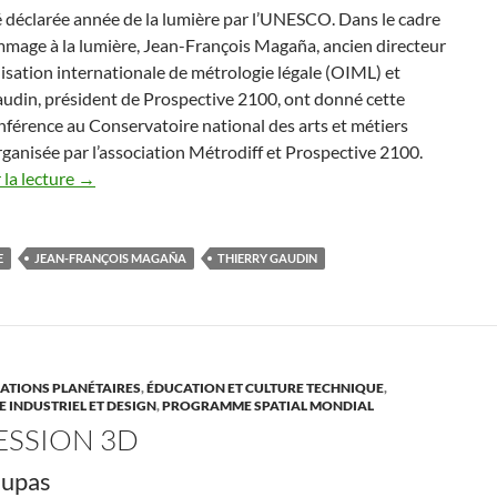
 déclarée année de la lumière par l’UNESCO. Dans le cadre
mmage à la lumière, Jean-François Magaña, ancien directeur
isation internationale de métrologie légale (OIML) et
audin, président de Prospective 2100, ont donné cette
férence au Conservatoire national des arts et métiers
ganisée par l’association Métrodiff et Prospective 2100.
la lecture
→
E
JEAN-FRANÇOIS MAGAÑA
THIERRY GAUDIN
TIONS PLANÉTAIRES
,
ÉDUCATION ET CULTURE TECHNIQUE
,
 INDUSTRIEL ET DESIGN
,
PROGRAMME SPATIAL MONDIAL
ESSION 3D
Dupas