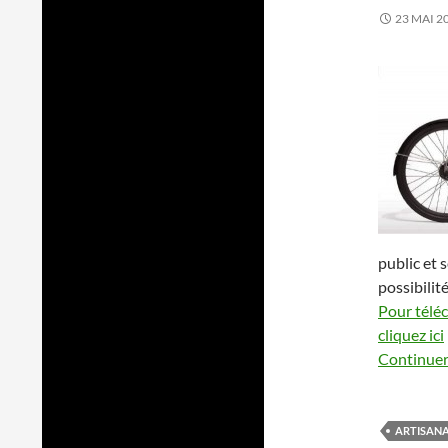
23 MAI 2
public et 
possibilit
Pour télé
cliquez ici
Continuer 
ARTISAN