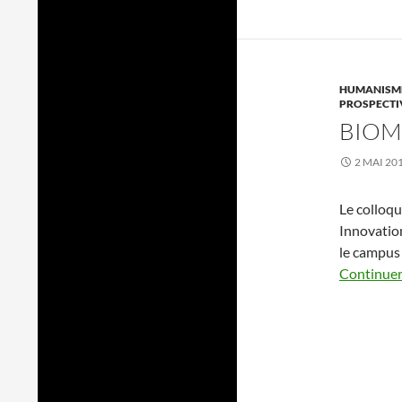
HUMANISME
PROSPECTI
BIOM
2 MAI 20
Le colloqu
Innovation
le campus 
Continuer 