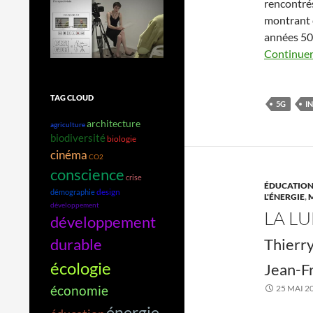
rencontrés
montrant 
années 50
Continuer 
TAG CLOUD
5G
I
architecture
agriculture
biodiversité
biologie
cinéma
CO2
conscience
crise
ÉDUCATION
design
démographie
L'ÉNERGIE
,
développement
LA LU
développement
Thierr
durable
écologie
Jean-F
économie
25 MAI 2
énergie