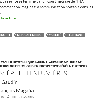
. La séance se termine par un court métrage de l’INA
comment on imaginait la communication portable dans les
.
la lecture
→
NDUSTRIE
MEROUANE DEBBAH
MOBILITÉ
TÉLÉPHONIE
 ET CULTURE TECHNIQUE
,
JARDIN PLANÉTAIRE
,
MAÎTRISE DE
MÉTROLOGIE DU QUOTIDIEN
,
PROSPECTIVE GÉNÉRALE
,
UTOPIES
MIÈRE ET LES LUMIÈRES
y Gaudin
rançois Magaña
015
THIERRY GAUDIN