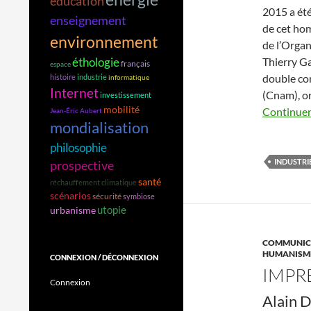
éducation
2015 a été
enseignement
de cet ho
environnement
de l’Organ
éthologie
Thierry G
français
espace
double con
histoire
industrie
informatique
Internet
(Cnam), or
investissement
mobilité
Continuer 
Jean-Éric Aubert
mondialisation
philosophie
INDUSTRI
prospective
santé
réchauffement climatique
scénarios
sécurité
symbiose
utopie
urbanisme
COMMUNICA
HUMANISME
CONNEXION / DÉCONNEXION
IMPR
Connexion
Alain 