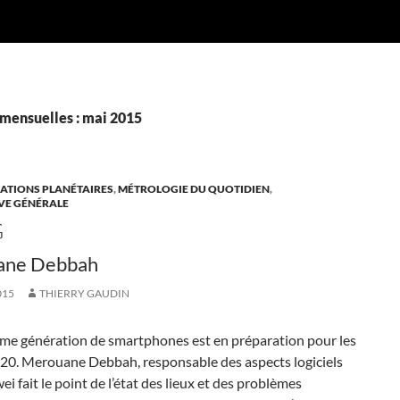
mensuelles : mai 2015
TIONS PLANÉTAIRES
,
MÉTROLOGIE DU QUOTIDIEN
,
VE GÉNÉRALE
G
ane Debbah
015
THIERRY GAUDIN
ème génération de smartphones est en préparation pour les
20. Merouane Debbah, responsable des aspects logiciels
i fait le point de l’état des lieux et des problèmes