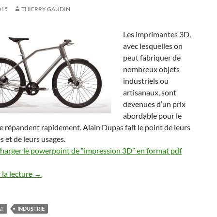
015
THIERRY GAUDIN
Les imprimantes 3D,
avec lesquelles on
peut fabriquer de
nombreux objets
industriels ou
artisanaux, sont
devenues d’un prix
abordable pour le
se répandent rapidement. Alain Dupas fait le point de leurs
és et de leurs usages.
charger le powerpoint de “impression 3D” en format pdf
la lecture
→
AT
INDUSTRIE