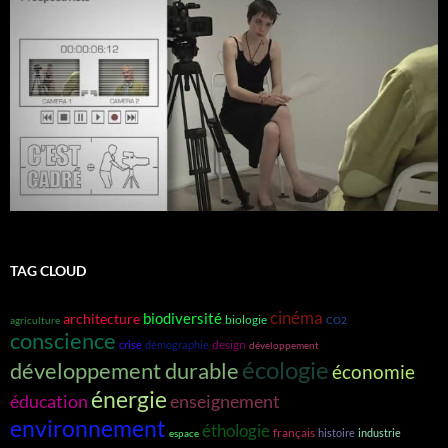
TAG CLOUD
cinéma
biodiversité
architecture
biologie
agriculture
CO2
conscience
design
crise
démographie
développement
écologie
développement durable
économie
énergie
éducation
enseignement
environnement
éthologie
français
histoire
industrie
espace