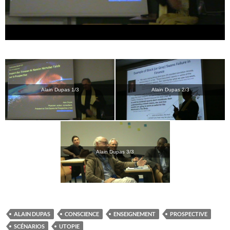
Alain Dupas 1/3
Alain Dupas 2/3
Alain Dupas 3/3
ALAIN DUPAS
CONSCIENCE
ENSEIGNEMENT
PROSPECTIVE
SCÉNARIOS
UTOPIE