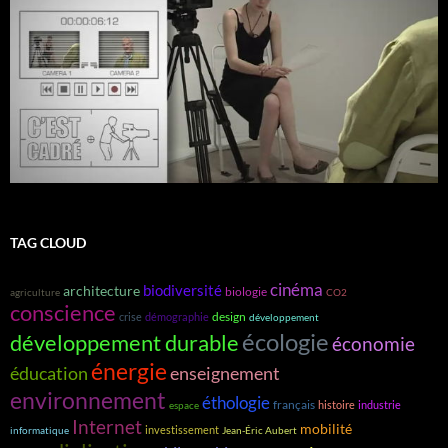
TAG CLOUD
cinéma
biodiversité
architecture
biologie
agriculture
CO2
conscience
design
crise
démographie
développement
écologie
développement durable
économie
énergie
éducation
enseignement
environnement
éthologie
français
histoire
industrie
espace
Internet
mobilité
investissement
informatique
Jean-Éric Aubert