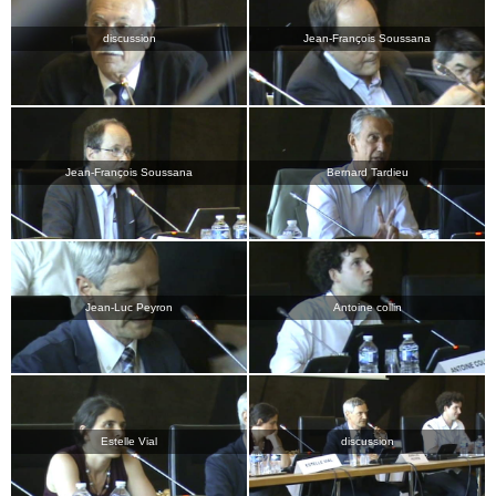
discussion
Jean-François Soussana
Jean-François Soussana
Bernard Tardieu
Jean-Luc Peyron
Antoine collin
Estelle Vial
discussion