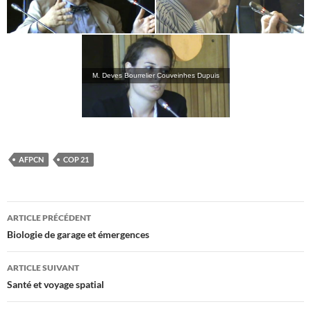
M. Deves Bourrelier Couveinhes Dupuis
AFPCN
COP 21
Navigation
ARTICLE PRÉCÉDENT
des
Biologie de garage et émergences
articles
ARTICLE SUIVANT
Santé et voyage spatial