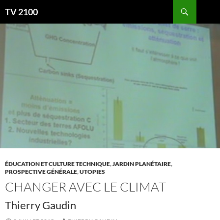
Aller
Recherche
TV 2100
au
contenu
ÉDUCATION ET CULTURE TECHNIQUE
,
JARDIN PLANÉTAIRE
,
PROSPECTIVE GÉNÉRALE
,
UTOPIES
CHANGER AVEC LE CLIMAT
Thierry Gaudin