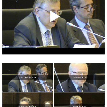
Luc Rousseau
Christian Kert
François Valérian
Olivier Appert