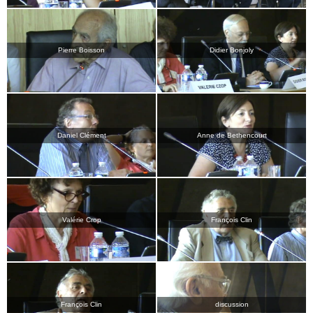
Pierre Boisson
Didier Bonjoly
Daniel Clément
Anne de Bethencourt
Valérie Crop
François Clin
François Clin
discussion