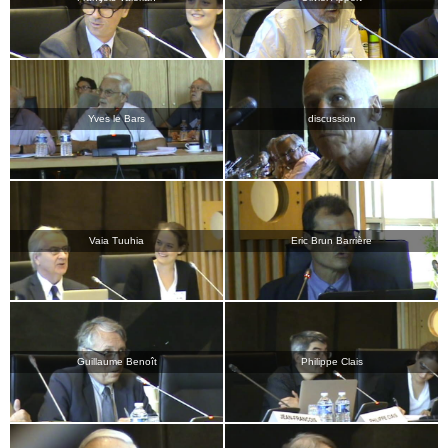
Yves le Bars
discussion
Vaia Tuuhia
Eric Brun Barrière
Guillaume Benoît
Philippe Clais