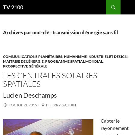
Aller
Recherche
TV 2100
au
contenu
Archives par mot-clé : transmission d’énergie sans fil
COMMUNICATIONS PLANÉTAIRES
,
HUMANISME INDUSTRIEL ET DESIGN
,
MAÎTRISE DE L'ÉNERGIE
,
PROGRAMME SPATIAL MONDIAL
,
PROSPECTIVE GÉNÉRALE
LES CENTRALES SOLAIRES
SPATIALES
Lucien Deschamps
7 OCTOBRE 2015
THIERRY GAUDIN
Capter le
rayonnement