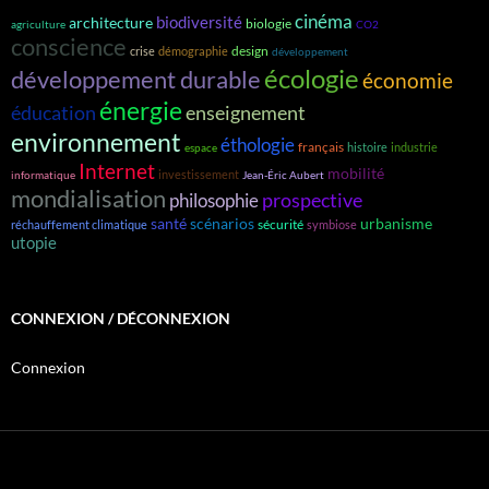
cinéma
biodiversité
architecture
biologie
agriculture
CO2
conscience
design
crise
démographie
développement
écologie
développement durable
économie
énergie
éducation
enseignement
environnement
éthologie
français
histoire
industrie
espace
Internet
mobilité
investissement
informatique
Jean-Éric Aubert
mondialisation
prospective
philosophie
santé
scénarios
urbanisme
sécurité
réchauffement climatique
symbiose
utopie
CONNEXION / DÉCONNEXION
Connexion