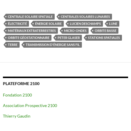
CENTRALE SOLAIRE SPATIALE
CENTRALES SOLAIRES LUNAIRES
ÉLECTRICITÉ
ÉNERGIE SOLAIRE
LUCIEN DESCHAMPS
LUNE
MATÉRIAUX EXTRATERRESTRES
MICRO-ONDES
ORBITE BASSE
ORBITE GÉOSTATIONNAIRE
PETER GLASER
STATIONS SPATIALES
TERRE
TRANSMISSION D'ÉNERGIE SANS FIL
PLATEFORME 2100
Fondation 2100
Association Prospective 2100
Thierry Gaudin