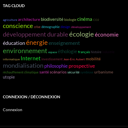
TAG CLOUD
cinéma
biodiversité
architecture
biologie
agriculture
CO2
conscience
design
crise
démographie
développement
écologie
développement durable
économie
énergie
éducation
enseignement
environnement
éthologie
français
histoire
industrie
espace
Internet
mobilité
investissement
informatique
Jean-Éric Aubert
mondialisation
prospective
philosophie
santé
scénarios
urbanisme
sécurité
réchauffement climatique
symbiose
utopie
CONNEXION / DÉCONNEXION
Connexion