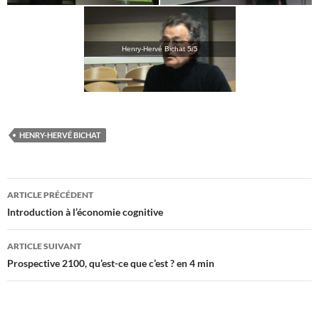
Henry-Hervé Bichat 5/5
HENRY-HERVÉ BICHAT
Navigation
ARTICLE PRÉCÉDENT
des
Introduction à l’économie cognitive
articles
ARTICLE SUIVANT
Prospective 2100, qu’est-ce que c’est ? en 4 min