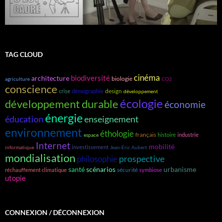
TAG CLOUD
cinéma
biodiversité
architecture
biologie
agriculture
CO2
conscience
design
crise
démographie
développement
écologie
développement durable
économie
énergie
éducation
enseignement
environnement
éthologie
français
histoire
industrie
espace
Internet
mobilité
investissement
informatique
Jean-Éric Aubert
mondialisation
prospective
philosophie
santé
scénarios
urbanisme
sécurité
réchauffement climatique
symbiose
utopie
CONNEXION / DÉCONNEXION