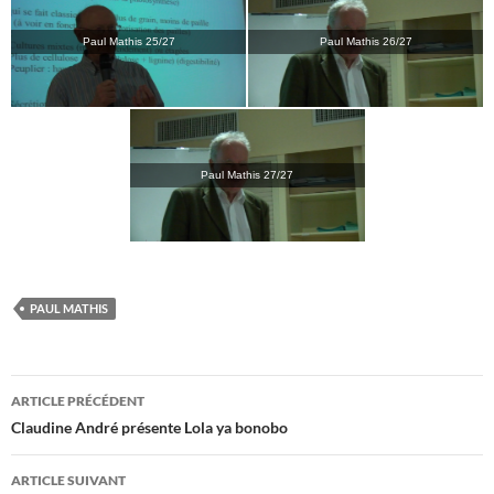
Paul Mathis 25/27
Paul Mathis 26/27
Paul Mathis 27/27
PAUL MATHIS
Navigation
ARTICLE PRÉCÉDENT
des
Claudine André présente Lola ya bonobo
articles
ARTICLE SUIVANT