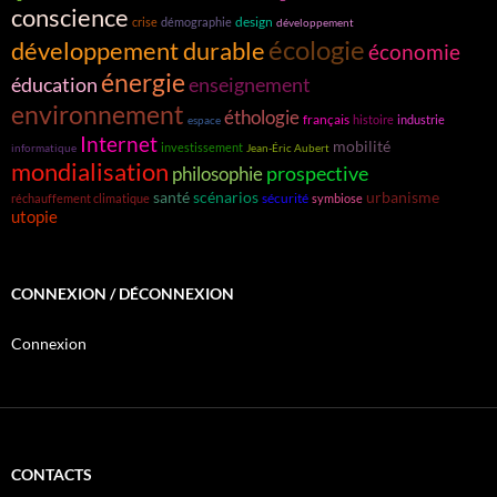
conscience
design
crise
démographie
développement
écologie
développement durable
économie
énergie
éducation
enseignement
environnement
éthologie
français
histoire
industrie
espace
Internet
mobilité
investissement
informatique
Jean-Éric Aubert
mondialisation
prospective
philosophie
santé
scénarios
urbanisme
sécurité
réchauffement climatique
symbiose
utopie
CONNEXION / DÉCONNEXION
Connexion
CONTACTS