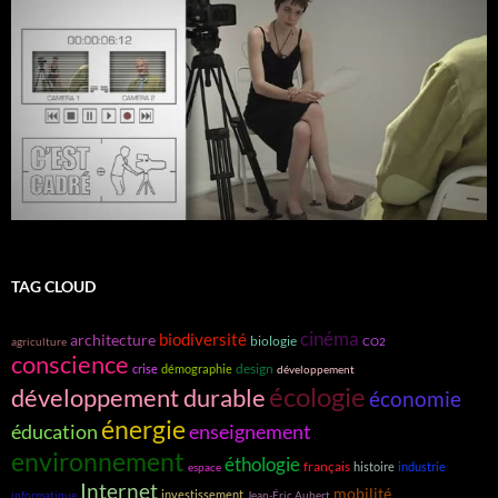
TAG CLOUD
cinéma
biodiversité
architecture
biologie
agriculture
CO2
conscience
design
crise
démographie
développement
écologie
développement durable
économie
énergie
éducation
enseignement
environnement
éthologie
français
histoire
industrie
espace
Internet
mobilité
investissement
informatique
Jean-Éric Aubert