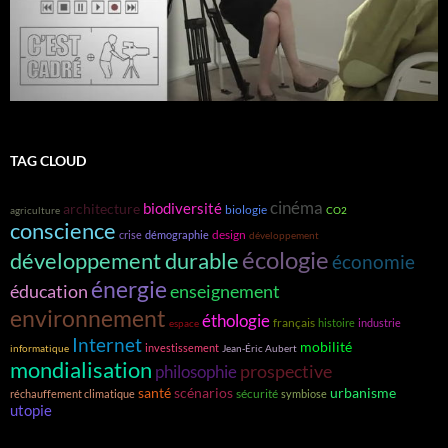
TAG CLOUD
cinéma
biodiversité
architecture
biologie
agriculture
CO2
conscience
design
crise
démographie
développement
écologie
développement durable
économie
énergie
éducation
enseignement
environnement
éthologie
français
histoire
industrie
espace
Internet
mobilité
investissement
informatique
Jean-Éric Aubert
mondialisation
prospective
philosophie
santé
scénarios
urbanisme
sécurité
réchauffement climatique
symbiose
utopie