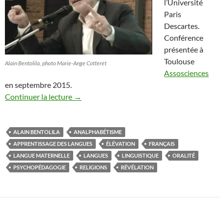
l’Université
Paris
Descartes.
Conférence
présentée à
Toulouse
Alain Bentolila, photo Marie-Ange Cotteret
Assosciences
en septembre 2015.
Continuer la lecture
→
ALAIN BENTOLILA
ANALPHABÉTISME
APPRENTISSAGE DES LANGUES
ÉLÉVATION
FRANÇAIS
LANGUE MATERNELLE
LANGUES
LINGUISTIQUE
ORALITÉ
PSYCHOPÉDAGOGIE
RELIGIONS
RÉVÉLATION