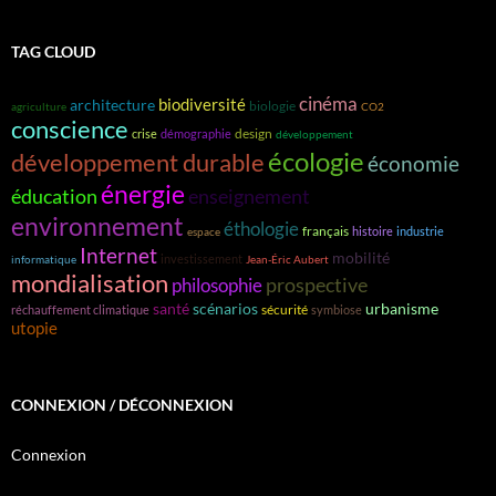
TAG CLOUD
cinéma
biodiversité
architecture
biologie
agriculture
CO2
conscience
design
crise
démographie
développement
écologie
développement durable
économie
énergie
éducation
enseignement
environnement
éthologie
français
histoire
industrie
espace
Internet
mobilité
investissement
informatique
Jean-Éric Aubert
mondialisation
prospective
philosophie
santé
scénarios
urbanisme
sécurité
réchauffement climatique
symbiose
utopie
CONNEXION / DÉCONNEXION
Connexion