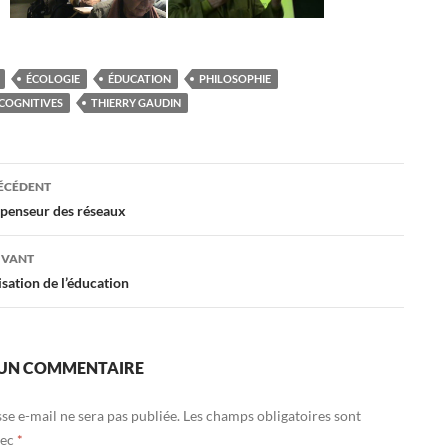
ÉCOLOGIE
ÉDUCATION
PHILOSOPHIE
 COGNITIVES
THIERRY GAUDIN
tion
RÉCÉDENT
penseur des réseaux
s
IVANT
sation de l’éducation
 UN COMMENTAIRE
se e-mail ne sera pas publiée.
Les champs obligatoires sont
vec
*