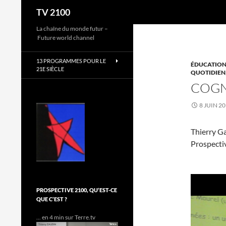
Recherche
TV 2100
Aller
La chaîne du monde futur –
Future world channel
au
contenu
13 PROGRAMMES POUR LE
ÉDUCATION
21E SIÈCLE
QUOTIDIEN
COGN
8 JUIN 2
Thierry G
Prospectiv
PROSPECTIVE 2100, QU’EST-CE
QUE C’EST ?
... en 4 min sur Terre.tv