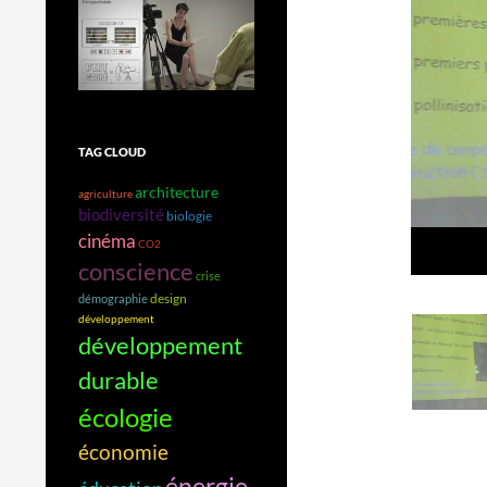
TAG CLOUD
architecture
agriculture
biodiversité
biologie
cinéma
CO2
conscience
crise
design
démographie
développement
développement
durable
écologie
économie
énergie