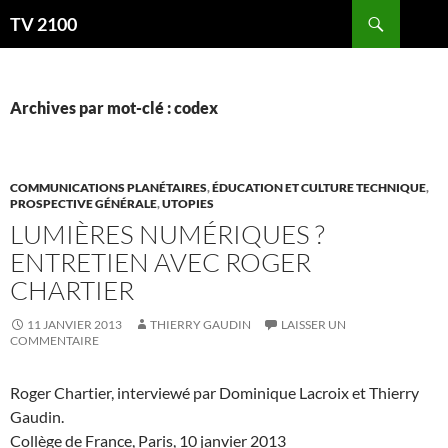
Aller
Recherche
TV 2100
au
contenu
Archives par mot-clé : codex
COMMUNICATIONS PLANÉTAIRES
,
ÉDUCATION ET CULTURE TECHNIQUE
,
PROSPECTIVE GÉNÉRALE
,
UTOPIES
LUMIÈRES NUMÉRIQUES ?
ENTRETIEN AVEC ROGER
CHARTIER
11 JANVIER 2013
THIERRY GAUDIN
LAISSER UN
COMMENTAIRE
Roger Chartier, interviewé par Dominique Lacroix et Thierry
Gaudin.
Collège de France, Paris, 10 janvier 2013