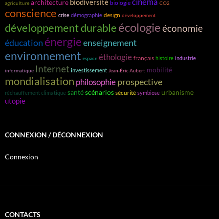
cinéma
biodiversité
architecture
biologie
agriculture
CO2
conscience
design
crise
démographie
développement
écologie
développement durable
économie
énergie
éducation
enseignement
environnement
éthologie
français
histoire
industrie
espace
Internet
mobilité
investissement
informatique
Jean-Éric Aubert
mondialisation
prospective
philosophie
santé
scénarios
urbanisme
sécurité
réchauffement climatique
symbiose
utopie
CONNEXION / DÉCONNEXION
Connexion
CONTACTS