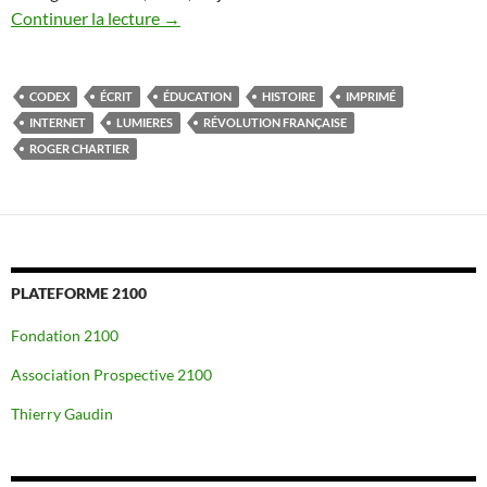
Continuer la lecture
→
CODEX
ÉCRIT
ÉDUCATION
HISTOIRE
IMPRIMÉ
INTERNET
LUMIERES
RÉVOLUTION FRANÇAISE
ROGER CHARTIER
PLATEFORME 2100
Fondation 2100
Association Prospective 2100
Thierry Gaudin