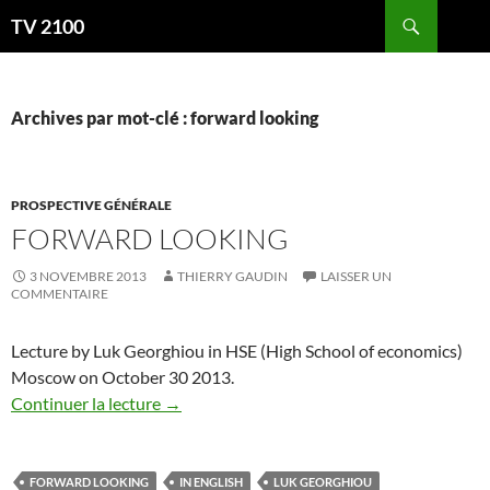
Aller
Recherche
TV 2100
au
contenu
Archives par mot-clé : forward looking
PROSPECTIVE GÉNÉRALE
FORWARD LOOKING
3 NOVEMBRE 2013
THIERRY GAUDIN
LAISSER UN
COMMENTAIRE
Lecture by Luk Georghiou in HSE (High School of economics)
Moscow on October 30 2013.
Continuer la lecture
→
FORWARD LOOKING
IN ENGLISH
LUK GEORGHIOU