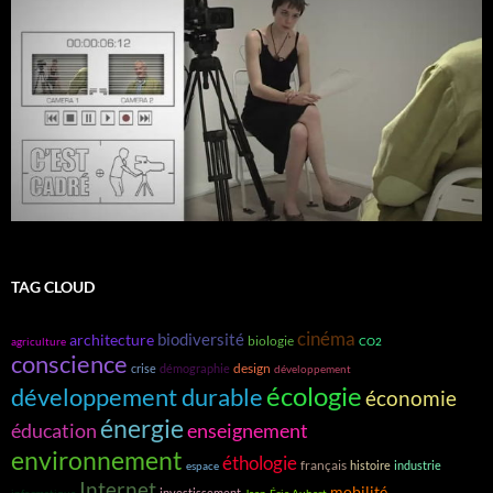
TAG CLOUD
cinéma
biodiversité
architecture
biologie
agriculture
CO2
conscience
design
crise
démographie
développement
écologie
développement durable
économie
énergie
éducation
enseignement
environnement
éthologie
français
histoire
industrie
espace
Internet
mobilité
investissement