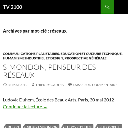
Aller
Recherche
TV 2100
au
contenu
Archives par mot-clé : réseaux
COMMUNICATIONS PLANÉTAIRES
,
ÉDUCATION ET CULTURE TECHNIQUE
,
HUMANISME INDUSTRIEL ET DESIGN
,
PROSPECTIVE GÉNÉRALE
SIMONDON, PENSEUR DES
RÉSEAUX
31 MAI 2012
THIERRY GAUDIN
LAISSER UN COMMENTAIRE
Ludovic Duhem, École des Beaux Arts, Paris, 30 mai 2012
Continuer la lecture
→
DESIGN
GILBERT SIMONDON
LUDOVIC DUHEM
PHILOSOPHIE