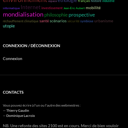
éthologie
français
histoire
industrie
espace
Internet
mobilité
investissement
informatique
Jean-Éric Aubert
mondialisation
prospective
philosophie
santé
scénarios
urbanisme
sécurité
réchauffement climatique
symbiose
utopie
CONNEXION / DÉCONNEXION
Connexion
CONTACTS
Vous pouvez écrire à l'un ou l'autre des webmestres :
—
Thierry Gaudin
—
Dominique Lacroix
NB. Une refonte des sites 2100 est en cours. Merci de bien vouloir