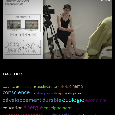
TAG CLOUD
cinéma
biodiversité
architecture
biologie
agriculture
CO2
conscience
design
crise
démographie
développement
écologie
développement durable
économie
énergie
éducation
enseignement
environnement