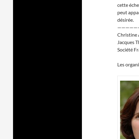
cette éche
peut appar
désirée.
—————
Christine 
Jacques T
Société Fr
Les organi