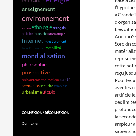
éducation
l’hypothè
enseignement
« Grande T
environnement
d’organis
éthologie
français
très diffé
espace
histoire
industrie
informatique
Annoncée d
Internet
investissement
Sorokin c
mobilité
Jean-Éric Aubert
matérialis
mondialisation
reprise en
philosophie
cette noti
prospective
reçu jusqu
Pour les un
santé
réchauffement climatique
scénarios
sécurité
symbiose
avec les n
utopie
urbanisme
artificiel
des limite
profondeur
CONNEXION / DÉCONNEXION
la second
ampleur à 
Connexion
sapiens no