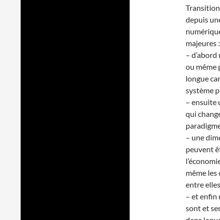
Transition
depuis une
numérique
majeures :
– d’abord 
ou même pl
longue car
système pu
– ensuite 
qui change
paradigme 
– une dime
peuvent êt
l’économie,
même les 
entre elle
– et enfin
sont et s
dans laqu