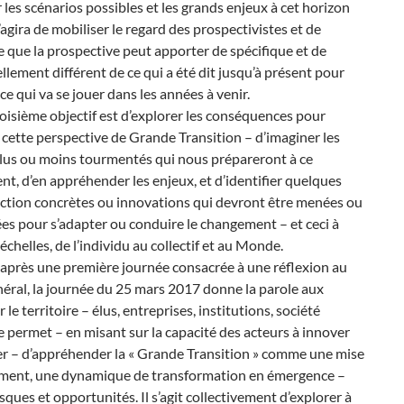
 les scénarios possibles et les grands enjeux à cet horizon
 s’agira de mobiliser le regard des prospectivistes et de
 que la prospective peut apporter de spécifique et de
llement différent de ce qui a été dit jusqu’à présent pour
ce qui va se jouer dans les années à venir.
troisième objectif est d’explorer les conséquences pour
e cette perspective de Grande Transition – d’imaginer les
lus ou moins tourmentés qui nous prépareront à ce
t, d’en appréhender les enjeux, et d’identifier quelques
action concrètes ou innovations qui devront être menées ou
s pour s’adapter ou conduire le changement – et ceci à
 échelles, de l’individu au collectif et au Monde.
 après une première journée consacrée à une réflexion au
éral, la journée du 25 mars 2017 donne la parole aux
 le territoire – élus, entreprises, institutions, société
le permet – en misant sur la capacité des acteurs à innover
er – d’appréhender la « Grande Transition » comme une mise
ent, une dynamique de transformation en émergence –
isques et opportunités. Il s’agit collectivement d’explorer à