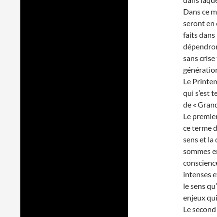
Dans ce m
seront en 
faits dans
dépendront
sans crise
génération
Le Printem
qui s’est 
de « Grand
Le premier
ce terme d
sens et l
sommes en
conscienc
intenses et
le sens qu
enjeux qui
Le second 