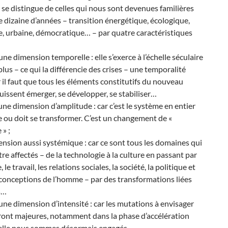
 se distingue de celles qui nous sont devenues familières
 dizaine d’années – transition énergétique, écologique,
, urbaine, démocratique… – par quatre caractéristiques
une dimension temporelle : elle s’exerce à l’échelle séculaire
us – ce qui la différencie des crises – une temporalité
 il faut que tous les éléments constitutifs du nouveau
issent émerger, se développer, se stabiliser…
une dimension d’amplitude : car c’est le système en entier
 ou doit se transformer. C’est un changement de «
» ;
nsion aussi systémique : car ce sont tous les domaines qui
re affectés – de la technologie à la culture en passant par
 le travail, les relations sociales, la société, la politique et
conceptions de l’homme – par des transformations liées
s…
 une dimension d’intensité : car les mutations à envisager
eront majeures, notamment dans la phase d’accélération
elle nous sommes désormais engagés.