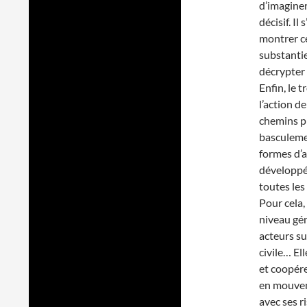
d’imaginer
décisif. Il
montrer ce
substantie
décrypter 
Enfin, le 
l’action d
chemins p
basculemen
formes d’
développée
toutes les
Pour cela,
niveau gén
acteurs sur
civile… El
et coopér
en mouvem
avec ses r