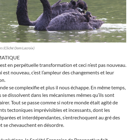
rs (Cliché Dom Lacroix)
MATIQUE
st en perpétuelle transformation et ceci n’est pas nouveau.
i est nouveau, c’est l’ampleur des changements et leur
on.
nde se complexifie et plus il nous échappe. En même temps,
s se dissolvent dans les mécanismes mêmes qu’ils sont
airer. Tout se passe comme si notre monde était agité de
s tectoniques imprévisibles et incessants, dont les
éparées et interdépendantes, s’entrechoquent au gré des
et se chevauchent en désordre.
 évolutions, la Société Française de Prospective fait