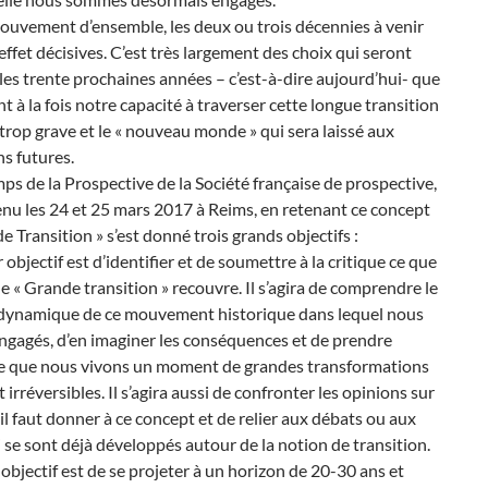
ouvement d’ensemble, les deux ou trois décennies à venir
effet décisives. C’est très largement des choix qui seront
 les trente prochaines années – c’est-à-dire aujourd’hui- que
 à la fois notre capacité à traverser cette longue transition
 trop grave et le « nouveau monde » qui sera laissé aux
s futures.
ps de la Prospective de la Société française de prospective,
tenu les 24 et 25 mars 2017 à Reims, en retenant ce concept
e Transition » s’est donné trois grands objectifs :
 objectif est d’identifier et de soumettre à la critique ce que
e « Grande transition » recouvre. Il s’agira de comprendre le
a dynamique de ce mouvement historique dans lequel nous
gagés, d’en imaginer les conséquences et de prendre
e que nous vivons un moment de grandes transformations
 irréversibles. Il s’agira aussi de confronter les opinions sur
’il faut donner à ce concept et de relier aux débats ou aux
 se sont déjà développés autour de la notion de transition.
objectif est de se projeter à un horizon de 20-30 ans et