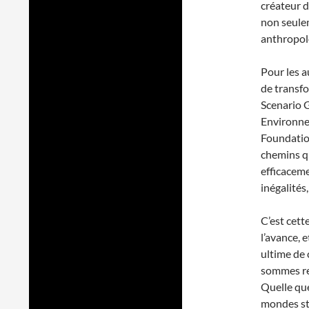
créateur d
non seule
anthropol
Pour les a
de transfo
Scenario G
Environne
Foundation
chemins qu
efficaceme
inégalités
C’est cett
l’avance, 
ultime de 
sommes re
Quelle que
mondes st