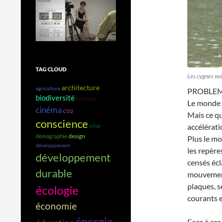
TAG CLOUD
Les cygnes noi
architecture
agriculture
PROBLE
biodiversité
biologie
Le monde e
cinéma
CO2
Mais ce qu
conscience
accélérati
crise
design
démographie
Plus le mo
développement
les repère
développement
censés écl
durable
mouvement
plaques, s
écologie
courants 
économie
énergie
Face à ces