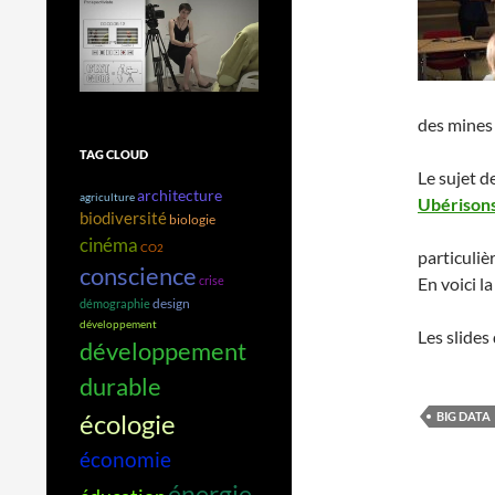
des mines 
TAG CLOUD
Le sujet d
architecture
agriculture
Ubérisons
biodiversité
biologie
cinéma
CO2
particuliè
conscience
crise
En voici la
design
démographie
développement
Les slides
développement
durable
écologie
BIG DATA
économie
énergie