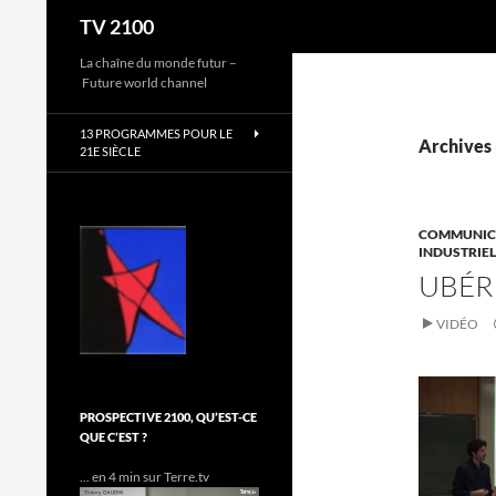
Recherche
TV 2100
Aller
La chaîne du monde futur –
Future world channel
au
contenu
13 PROGRAMMES POUR LE
Archives 
21E SIÈCLE
COMMUNICA
INDUSTRIEL
UBÉRI
VIDÉO
PROSPECTIVE 2100, QU’EST-CE
QUE C’EST ?
... en 4 min sur Terre.tv