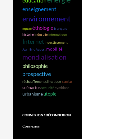
éducation
enseignement
environnement
éthologie
français
espace
histoire
industrie
informatique
Internet
investissement
mobilité
Jean-Éric Aubert
mondialisation
philosophie
prospective
santé
réchauffement climatique
scénarios
sécurité
symbiose
utopie
urbanisme
CONNEXION / DÉCONNEXION
Connexion